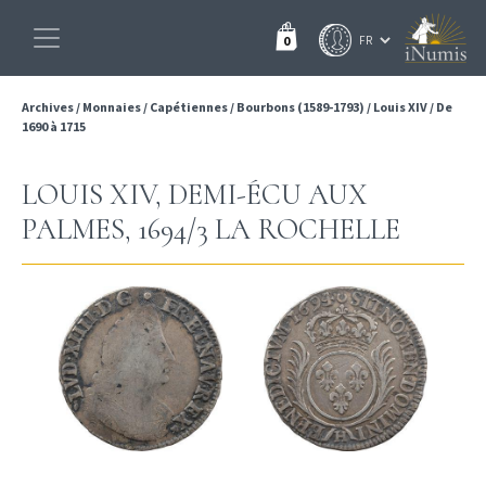
0
Archives
/
Monnaies
/
Capétiennes
/
Bourbons (1589-1793)
/
Louis XIV
/
De
1690 à 1715
LOUIS XIV, DEMI-ÉCU AUX
PALMES, 1694/3 LA ROCHELLE