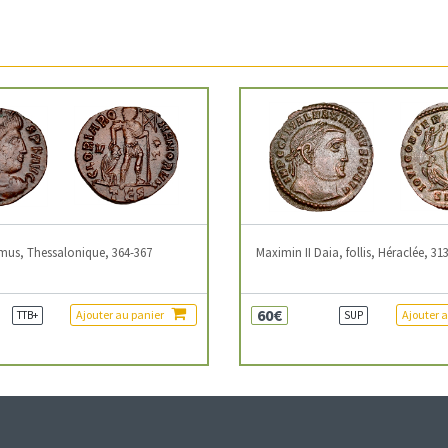
mus, Thessalonique, 364-367
Maximin II Daia, follis, Héraclée, 31
60€
Ajouter au panier
Ajouter 
TTB+
SUP