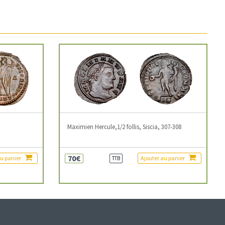
3
Maximien Hercule,1/2 follis, Siscia, 307-308
70€
au panier
Ajouter au panier
TTB