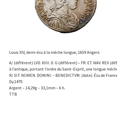
Louis XIV, demi-écu à la mèche longue, 1659 Angers.
A/ (différent) LVD. XIIII. D. G (différent) – FR. ET. NAV. REX (d
à l’antique, portant l’ordre du Saint-Esprit, une longue mèch
R/ SIT. NOMEN. DOMINI. – BENEDICTVM. (date). Écu de France c
Dy.1470
Argent – 14,29g – 33,1mm – 6 h.
TTB