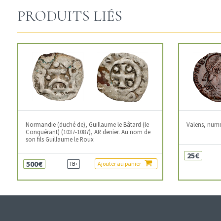
PRODUITS LIÉS
Normandie (duché de), Guillaume le Bâtard (le
Valens, num
Conquérant) (1037-1087), AR denier. Au nom de
son fils Guillaume le Roux
25€
500€
Ajouter au panier
TB+