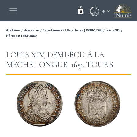
0
Archives
/
Monnaies
/
Capétiennes
/
Bourbons (1589-1793)
/
Louis XIV
/
Période 1643-1689
LOUIS XIV, DEMI-ÉCU À LA
MÈCHE LONGUE, 1652 TOURS