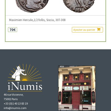
Maximien Hercule,1/2 follis, Siscia, 307-308
70€
Ajouter au panier
46 rue Vivienne,
75002 Paris
+33 (0)1 40 13 83 19
info@inumis.com