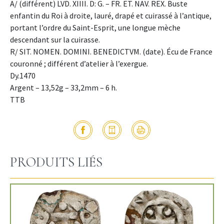
A/ (différent) LVD. XIIII. D: G. – FR. ET. NAV. REX. Buste
enfantin du Roi à droite, lauré, drapé et cuirassé à l’antique,
portant l’ordre du Saint-Esprit, une longue mèche
descendant sur la cuirasse.
R/ SIT. NOMEN. DOMINI. BENEDICTVM. (date). Écu de France
couronné ; différent d’atelier à l’exergue.
Dy.1470
Argent – 13,52g – 33,2mm – 6 h.
TTB
PRODUITS LIÉS