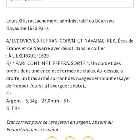
Louis XIII, rattachement administratif du Béarn au
Royaume 1620 Paris.
A/ LVDOVICVS. XIII. FRAN. CORVM. ET. NAVARAE. REX.. Écus de
France et de Navarre avec deux L dans le collier.
; À L’EXERGUE : 1620..
R/ * PARI. CONTINET. EFFERA. SORTE *. Un ours et des
brebis dans une enceinte formée de claies. Au-dessus, à
droite, un bras armé sortant des nuages semblant essayer
de frapper l’ours ; à l’exergue : .(date)..
F.-
Argent – 5,34g – 27,0mm – 6 h.
R. TB+
État correct pour ce rare jeton en argent, absent au
Feuardent dans ce métal