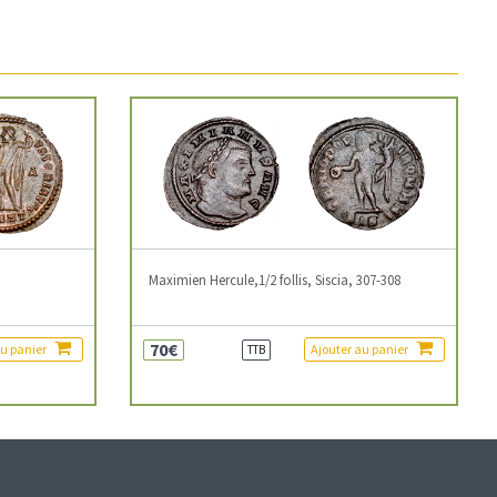
3
Maximien Hercule,1/2 follis, Siscia, 307-308
70€
au panier
Ajouter au panier
TTB