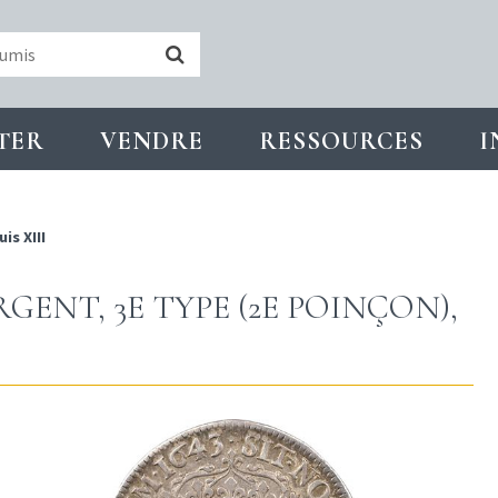
TER
VENDRE
RESSOURCES
I
is XIII
RGENT, 3E TYPE (2E POINÇON),