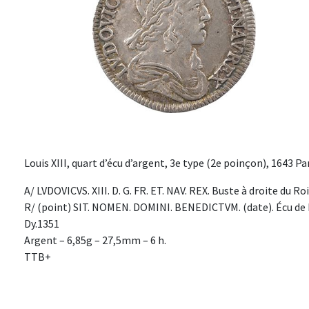
Louis XIII, quart d’écu d’argent, 3e type (2e poinçon), 1643 Par
A/ LVDOVICVS. XIII. D. G. FR. ET. NAV. REX. Buste à droite du Roi
R/ (point) SIT. NOMEN. DOMINI. BENEDICTVM. (date). Écu de Fr
Dy.1351
Argent – 6,85g – 27,5mm – 6 h.
TTB+