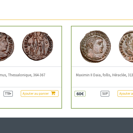
mus, Thessalonique, 364-367
Maximin II Daia, follis, Héraclée, 31
60€
Ajouter au panier
Ajouter 
TTB+
SUP