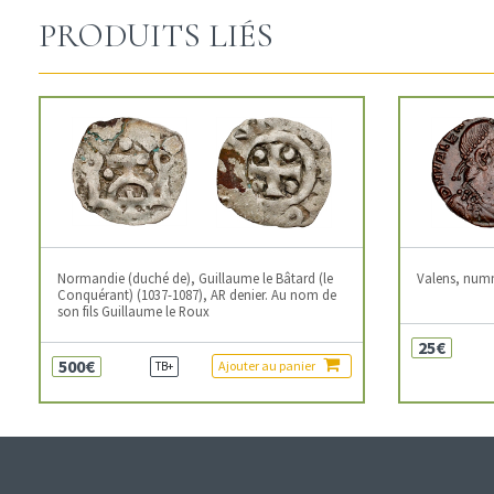
PRODUITS LIÉS
Normandie (duché de), Guillaume le Bâtard (le
Valens, num
Conquérant) (1037-1087), AR denier. Au nom de
son fils Guillaume le Roux
25€
500€
Ajouter au panier
TB+