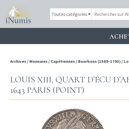
ACHE
Archives
/
Monnaies
/
Capétiennes
/
Bourbons (1589-1793)
/
Lou
LOUIS XIII, QUART D’ÉCU D’A
1643 PARIS (POINT)