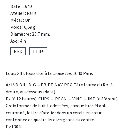
Date : 1640
Atelier : Paris
Métal : Or
Poids : 6,69 g.
Diamètre : 25,7 mm.
Axe : 4 h.
RRR
TTB+
Louis XIII, louis d’or à la croisette, 1640 Paris.
A/ LVD. XIII. D. G. – FR. ET. NAV. REX. Tête laurée du Roi à
droite, au-dessous (date).
R/ (à 12 heures) .CHRS. – .REGN. – .VINC. – .IMP (différent)..
Croix formée de huit L adossées, chaque bras étant
couronné, lettre d’atelier dans un cercle en cœur,
cantonnée de quatre lis divergeant du centre.
Dy.1304