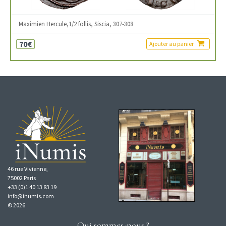
Maximien Hercule,1/2 follis, Siscia, 307-308
70€
Ajouter au panier
46 rue Vivienne,
75002 Paris
+33 (0)1 40 13 83 19
info@inumis.com
© 2026
Qui sommes-nous ?