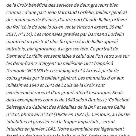
de la Croix bénéficia des services de deux graveurs bien
connus : d'une part Jean Darmand Lorfelin, tailleur général
des monnaies de France, d'autre part Claude Ballin, orfèvre
du Roi (cf. le double louis en vente Vinchon expert, 30 mai
2017, n° 114). Les monnaies gravées par Darmand Lorfelin
montrent un portrait plus fin que celui de Ballin appelé
autrefois, par ignorance, à la grosse tête. Ce portrait de
Darmand Lorfelin est semblable à celui que l'on retrouve sur
les demi-francs d'argent au millésime 1641 frappés à
Grenoble (N° 3169 de ce catalogue) et à Arras à partir de
coins gravés par le tailleur général. Les monnaies d'or aux
millésimes 1640 et 1641 de Louis de la Croix sont
extrêmement rares et d'un grand intérêt historique. Seuls
deux exemplaires connus de 1640 selon Duplessy (Collection
Beistegui au Cabinet des Médailles de la BnF et vente Gallia
n° 232, photo au n° 234 [1980£ en 1987 !]). Ces louis, au buste
inhabituel et grossier et à la frappe imparfaite, seront
interdits en janvier 1641. Notre exemplaire est légèrement