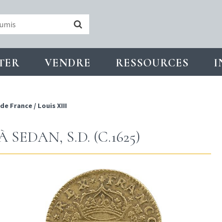
TER
VENDRE
RESSOURCES
I
 de France
/
Louis XIII
SEDAN, S.D. (C.1625)