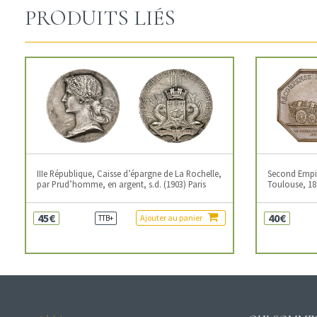
PRODUITS LIÉS
IIIe République, Caisse d’épargne de La Rochelle,
Second Empire
par Prud’homme, en argent, s.d. (1903) Paris
Toulouse, 18
45€
40€
Ajouter au panier
TTB+