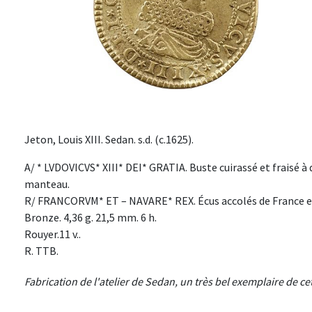
Jeton, Louis XIII. Sedan. s.d. (c.1625).
A/ * LVDOVICVS* XIII* DEI* GRATIA. Buste cuirassé et fraisé 
manteau.
R/ FRANCORVM* ET – NAVARE* REX. Écus accolés de France et
Bronze. 4,36 g. 21,5 mm. 6 h.
Rouyer.11 v..
R. TTB.
Fabrication de l'atelier de Sedan, un très bel exemplaire de ce