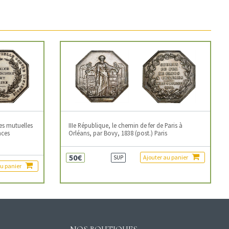
es mutuelles
IIIe République, le chemin de fer de Paris à
nces
Orléans, par Bovy, 1838 (post.) Paris
50€
Ajouter au panier
SUP
au panier