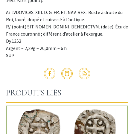
1642 Paris (point).
A/ LVDOVICVS. XIII. D. G. FR. ET. NAV. REX.. Buste à droite du
Roi, lauré, drapé et cuirassé à l’antique.
R/ (point) SIT. NOMEN. DOMINI. BENEDICTVM. (date). Écu de
France couronné ; différent d’atelier à l’exergue.
Dy.1352
Argent – 2,29g – 20,0mm – 6 h.
SUP
PRODUITS LIÉS