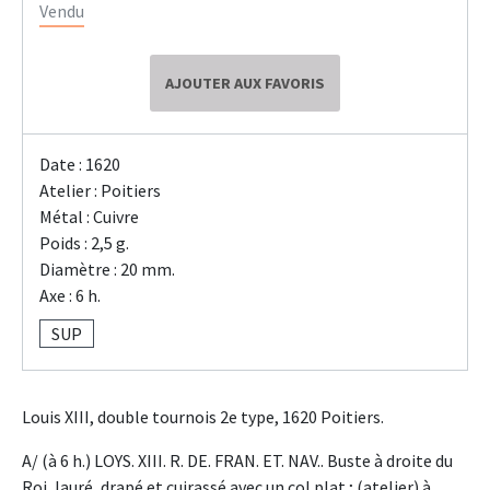
Vendu
AJOUTER AUX FAVORIS
Date : 1620
Atelier : Poitiers
Métal : Cuivre
Poids : 2,5 g.
Diamètre : 20 mm.
Axe : 6 h.
SUP
Louis XIII, double tournois 2e type, 1620 Poitiers.
A/ (à 6 h.) LOYS. XIII. R. DE. FRAN. ET. NAV.. Buste à droite du
Roi, lauré, drapé et cuirassé avec un col plat ; (atelier) à