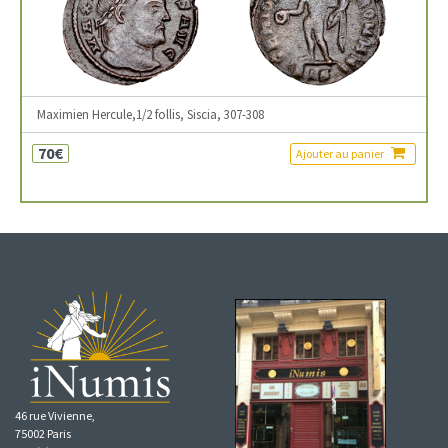
Maximien Hercule,1/2 follis, Siscia, 307-308
70€
Ajouter au panier
46 rue Vivienne,
75002 Paris