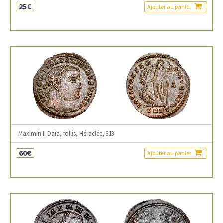
25€
Ajouter au panier
Maximin II Daia, follis, Héraclée, 313
60€
Ajouter au panier