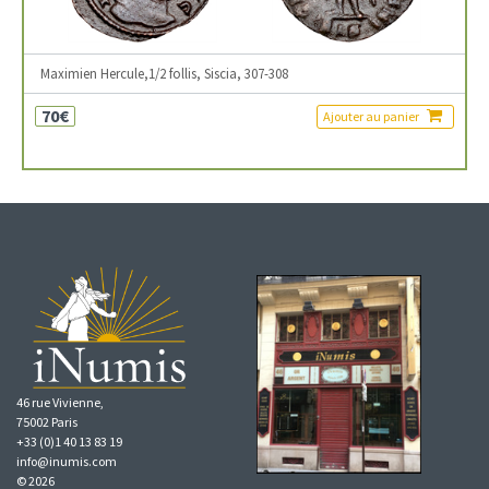
Maximien Hercule,1/2 follis, Siscia, 307-308
70€
Ajouter au panier
46 rue Vivienne,
75002 Paris
+33 (0)1 40 13 83 19
info@inumis.com
© 2026