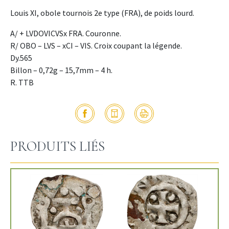
Louis XI, obole tournois 2e type (FRA), de poids lourd.
A/ + LVDOVICVSx FRA. Couronne.
R/ OBO – LVS – xCI – VIS. Croix coupant la légende.
Dy.565
Billon – 0,72g – 15,7mm – 4 h.
R. TTB
PRODUITS LIÉS