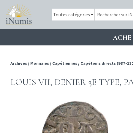
ACHE
Archives
/
Monnaies
/
Capétiennes
/
Capétiens directs (987-13
LOUIS VII, DENIER 3E TYPE, P