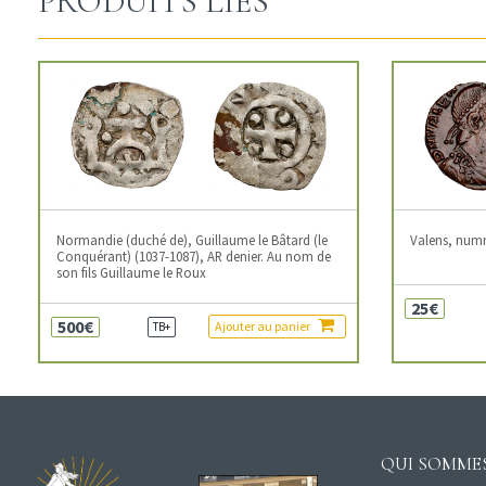
PRODUITS LIÉS
Normandie (duché de), Guillaume le Bâtard (le
Valens, num
Conquérant) (1037-1087), AR denier. Au nom de
son fils Guillaume le Roux
25€
500€
Ajouter au panier
TB+
QUI SOMMES