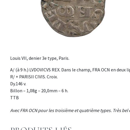
Louis VII, denier 3e type, Paris.
A/ (à 9 h.) LVDOVICVS REX. Dans le champ, FRA OCN en deux li
R/ + PARISII CIVIS. Croix.
Dy.146 v.
Billon – 1,08g – 20,0mm – 6 h.
TTB
Avec FRA OCN pour les troisième et quatrième types. Très bel 