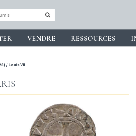
TER
VENDRE
RESSOURCES
I
28)
/
Louis VII
ARIS