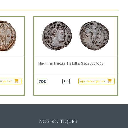
3
Maximien Hercule,1/2 follis, Siscia, 307-308
70€
au panier
Ajouter au panier
TTB
NOS BOUTIQUES