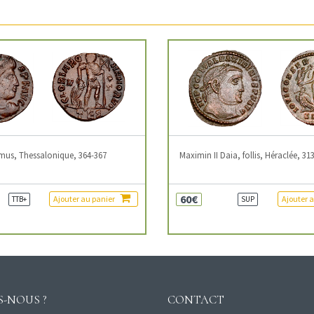
mus, Thessalonique, 364-367
Maximin II Daia, follis, Héraclée, 31
60€
Ajouter au panier
Ajouter 
TTB+
SUP
-NOUS ?
CONTACT