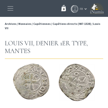
0
Archives
/
Monnaies
/
Capétiennes
/
Capétiens directs (987-1328)
/
Louis
VII
LOUIS VII, DENIER 1ER TYPE,
MANTES