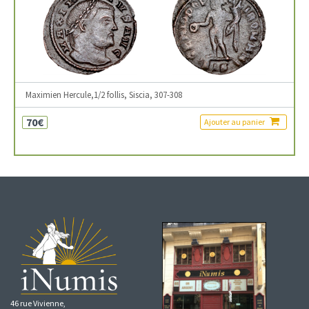
Maximien Hercule,1/2 follis, Siscia, 307-308
70€
Ajouter au panier
46 rue Vivienne,