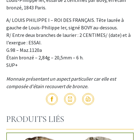
Louis-Philippe Ier, essai de 2 centimes par Bovy, en étain
bronzé, 1843 Paris.
A/ LOUIS PHILIPPE I – ROI DES FRANÇAIS. Tête laurée à
gauche de Louis-Philippe Ier, signé BOVY au-dessous.
R/ Entre deux branches de laurier : 2 CENTIMES/ (date) et à
l’exergue : ESSAI.
G.98 – Maz.1120a
Étain bronzé – 2,84g – 20,5mm – 6 h.
SUP+
Monnaie présentant un aspect particulier car elle est
composée d'étain recouvert de bronze.
PRODUITS LIÉS