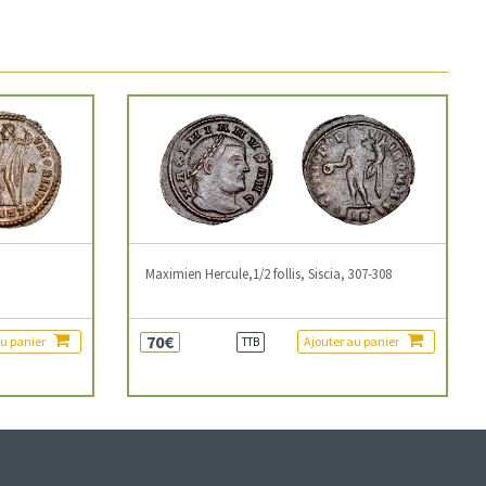
3
Maximien Hercule,1/2 follis, Siscia, 307-308
70€
au panier
Ajouter au panier
TTB