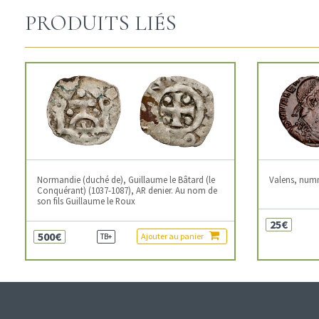
PRODUITS LIÉS
Normandie (duché de), Guillaume le Bâtard (le
Valens, num
Conquérant) (1037-1087), AR denier. Au nom de
son fils Guillaume le Roux
25€
500€
Ajouter au panier
TB+