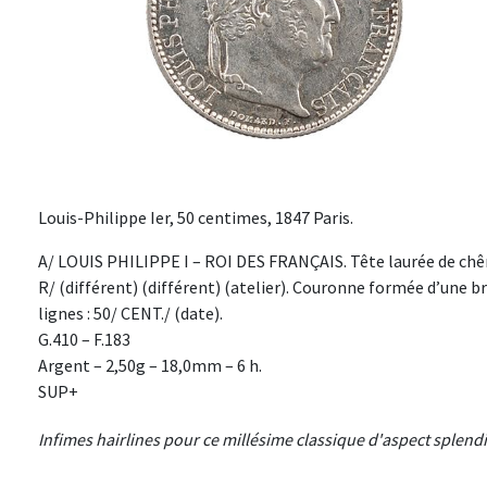
Louis-Philippe Ier, 50 centimes, 1847 Paris.
A/ LOUIS PHILIPPE I – ROI DES FRANÇAIS. Tête laurée de chên
R/ (différent) (différent) (atelier). Couronne formée d’une bra
lignes : 50/ CENT./ (date).
G.410 – F.183
Argent – 2,50g – 18,0mm – 6 h.
SUP+
Infimes hairlines pour ce millésime classique d'aspect splend