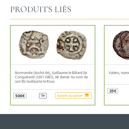
PRODUITS LIÉS
Normandie (duché de), Guillaume le Bâtard (le
Valens, num
Conquérant) (1037-1087), AR denier. Au nom de
son fils Guillaume le Roux
25€
500€
Ajouter au panier
TB+