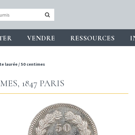
TER
VENDRE
RESSOURCES
I
te laurée
/
50 centimes
MES, 1847 PARIS