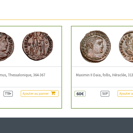
mus, Thessalonique, 364-367
Maximin II Daia, follis, Héraclée, 31
60€
Ajouter au panier
Ajouter 
TTB+
SUP