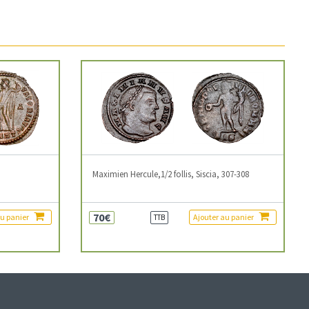
3
Maximien Hercule,1/2 follis, Siscia, 307-308
70€
au panier
Ajouter au panier
TTB