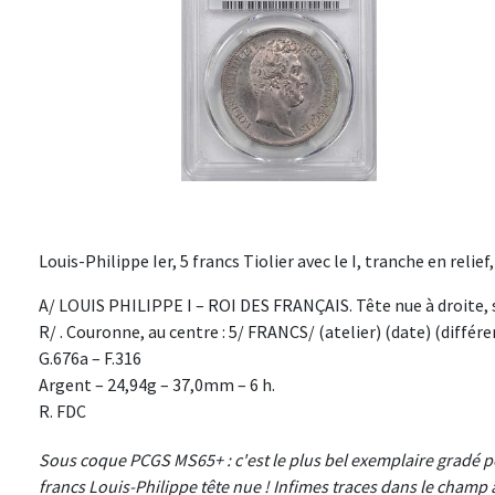
Louis-Philippe Ier, 5 francs Tiolier avec le I, tranche en relie
A/ LOUIS PHILIPPE I – ROI DES FRANÇAIS. Tête nue à droite, si
R/ . Couronne, au centre : 5/ FRANCS/ (atelier) (date) (différen
G.676a – F.316
Argent – 24,94g – 37,0mm – 6 h.
R. FDC
Sous coque PCGS MS65+ : c'est le plus bel exemplaire gradé po
francs Louis-Philippe tête nue ! Infimes traces dans le champ 