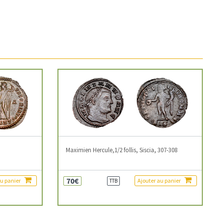
3
Maximien Hercule,1/2 follis, Siscia, 307-308
70€
au panier
Ajouter au panier
TTB