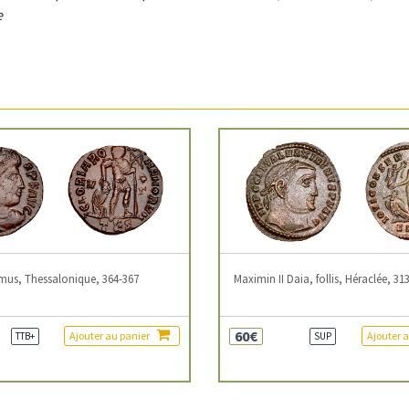
e
mus, Thessalonique, 364-367
Maximin II Daia, follis, Héraclée, 31
60€
Ajouter au panier
Ajouter 
TTB+
SUP