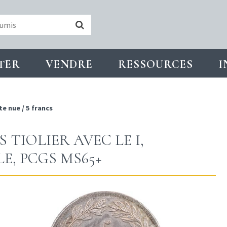
TER
VENDRE
RESSOURCES
I
te nue
/
5 francs
S TIOLIER AVEC LE I,
LE, PCGS MS65+