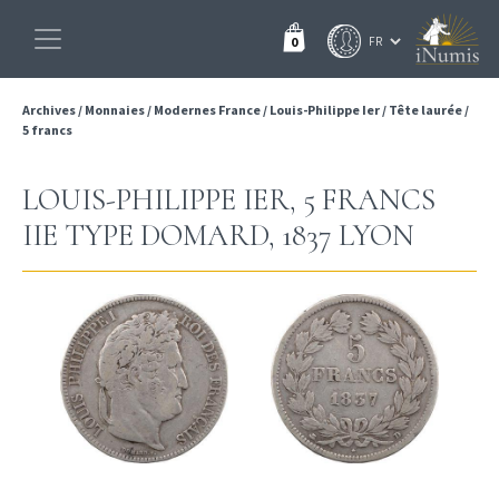
0
Archives
/
Monnaies
/
Modernes France
/
Louis-Philippe Ier
/
Tête laurée
/
5 francs
LOUIS-PHILIPPE IER, 5 FRANCS
IIE TYPE DOMARD, 1837 LYON