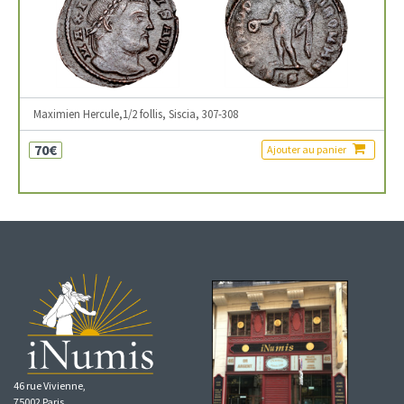
Maximien Hercule,1/2 follis, Siscia, 307-308
70€
Ajouter au panier
46 rue Vivienne,
75002 Paris