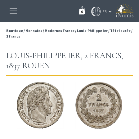
0
Boutique
/
Monnaies
/
Modernes France
/
Louis-Philippe Ier
/
Tête laurée
/
2 francs
LOUIS-PHILIPPE IER, 2 FRANCS,
1837 ROUEN