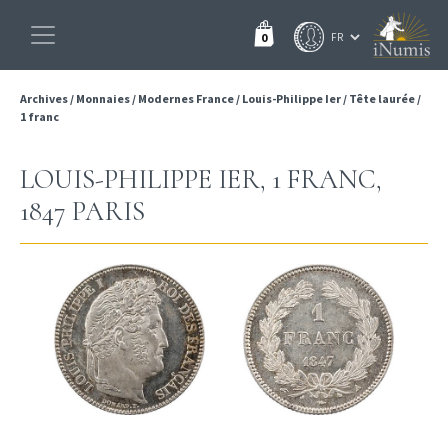
0
Archives
/
Monnaies
/
Modernes France
/
Louis-Philippe Ier
/
Tête laurée
/
1 franc
LOUIS-PHILIPPE IER, 1 FRANC,
1847 PARIS