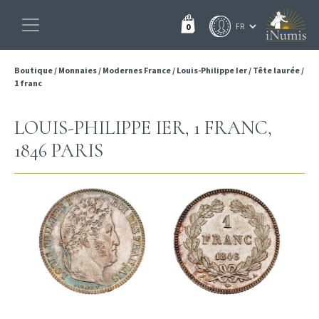
0
Boutique
/
Monnaies
/
Modernes France
/
Louis-Philippe Ier
/
Tête laurée
/
1 franc
LOUIS-PHILIPPE IER, 1 FRANC,
1846 PARIS