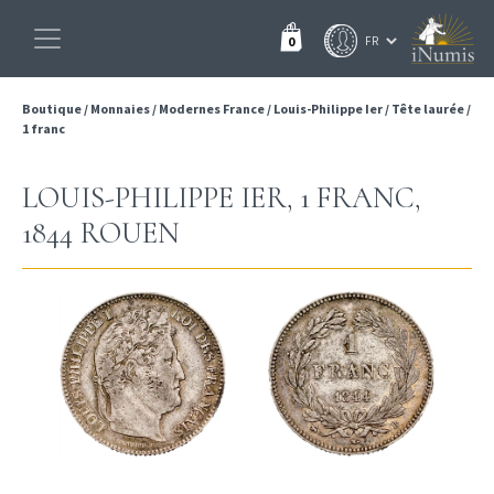
0
Boutique
/
Monnaies
/
Modernes France
/
Louis-Philippe Ier
/
Tête laurée
/
1 franc
LOUIS-PHILIPPE IER, 1 FRANC,
1844 ROUEN