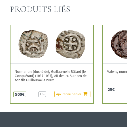
PRODUITS LIÉS
Normandie (duché de), Guillaume le Bâtard (le
Valens, num
Conquérant) (1037-1087), AR denier. Au nom de
son fils Guillaume le Roux
25€
500€
Ajouter au panier
TB+