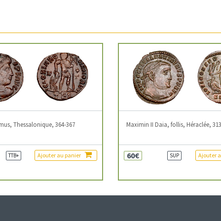
mus, Thessalonique, 364-367
Maximin II Daia, follis, Héraclée, 31
60€
Ajouter au panier
Ajouter 
TTB+
SUP