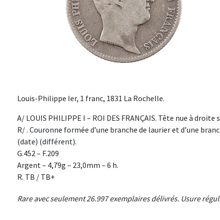
Louis-Philippe Ier, 1 franc, 1831 La Rochelle.
A/ LOUIS PHILIPPE I – ROI DES FRANÇAIS. Tête nue à droite s
R/ . Couronne formée d’une branche de laurier et d’une branche
(date) (différent).
G.452 – F.209
Argent – 4,79g – 23,0mm – 6 h.
R. TB / TB+
Rare avec seulement 26.997 exemplaires délivrés. Usure réguli