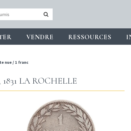
TER
VENDRE
RESSOURCES
I
te nue
/
1 franc
, 1831 LA ROCHELLE