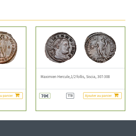
3
Maximien Hercule,1/2 follis, Siscia, 307-308
70€
au panier
Ajouter au panier
TTB