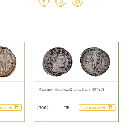
3
Maximien Hercule,1/2 follis, Siscia, 307-308
70€
au panier
Ajouter au panier
TTB