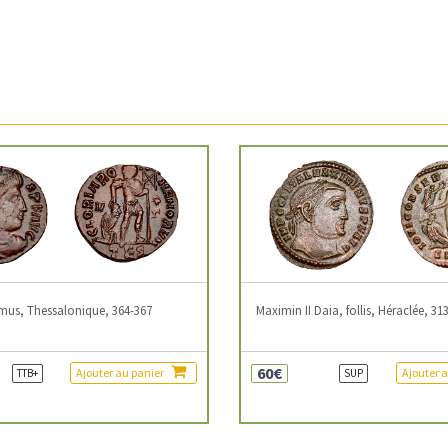
mus, Thessalonique, 364-367
Maximin II Daia, follis, Héraclée, 31
60€
Ajouter au panier
Ajouter 
TTB+
SUP