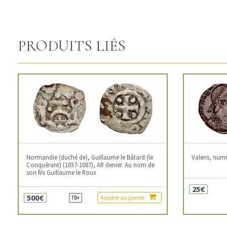
PRODUITS LIÉS
Normandie (duché de), Guillaume le Bâtard (le
Valens, num
Conquérant) (1037-1087), AR denier. Au nom de
son fils Guillaume le Roux
25€
500€
Ajouter au panier
TB+