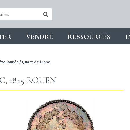
TER
VENDRE
RESSOURCES
I
ête laurée
/
Quart de franc
NC, 1845 ROUEN