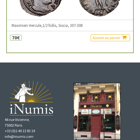
Maximien Hercule,1/2 follis, Siscia, 307-308
70€
Ajouter au panier
46 rue Vivienne,
75002 Paris
+33 (0)1 40 13 83 19
info@inumis.com