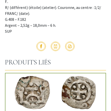
F..
R/ (différent) (étoile) (atelier). Couronne, au centre : 1/2/
FRANC/ (date).
G.408 – F.182
Argent – 2,52g – 18,0mm – 6 h.
SUP
PRODUITS LIÉS