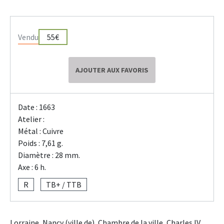
Vendu
55€
AJOUTER AUX FAVORIS
Date : 1663
Atelier :
Métal : Cuivre
Poids : 7,61 g.
Diamètre : 28 mm.
Axe : 6 h.
R
TB+ / TTB
Lorraine, Nancy (ville de), Chambre de la ville, Charles IV,