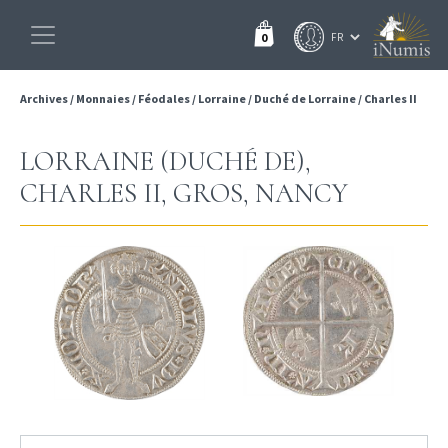
0
Archives
/
Monnaies
/
Féodales
/
Lorraine
/
Duché de Lorraine
/
Charles II
LORRAINE (DUCHÉ DE),
CHARLES II, GROS, NANCY