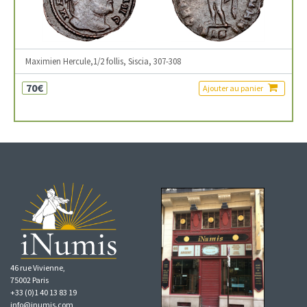
Maximien Hercule,1/2 follis, Siscia, 307-308
70€
Ajouter au panier
46 rue Vivienne,
75002 Paris
+33 (0)1 40 13 83 19
info@inumis.com