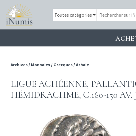
ACHE
Archives
/
Monnaies
/
Grecques
/
Achaie
LIGUE ACHÉENNE, PALLANTI
HÉMIDRACHME, C.160-150 AV. J