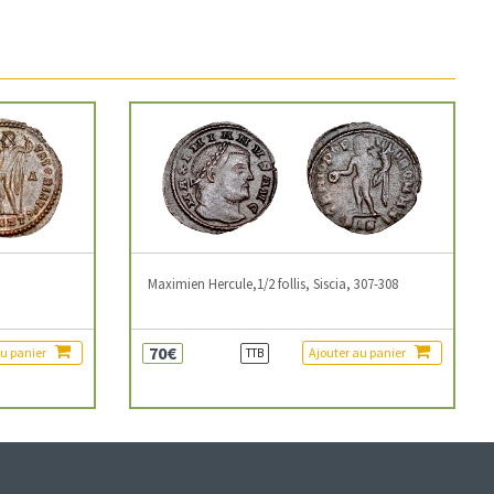
3
Maximien Hercule,1/2 follis, Siscia, 307-308
70€
au panier
Ajouter au panier
TTB