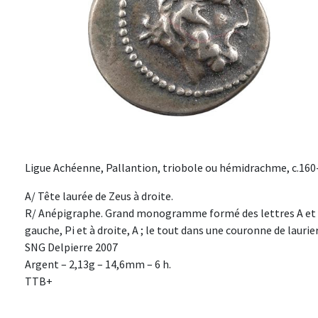
Ligue Achéenne, Pallantion, triobole ou hémidrachme, c.160-1
A/ Tête laurée de Zeus à droite.
R/ Anépigraphe. Grand monogramme formé des lettres A et X ; 
gauche, Pi et à droite, A ; le tout dans une couronne de laurier
SNG Delpierre 2007
Argent – 2,13g – 14,6mm – 6 h.
TTB+