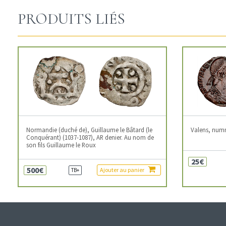
PRODUITS LIÉS
Normandie (duché de), Guillaume le Bâtard (le
Valens, num
Conquérant) (1037-1087), AR denier. Au nom de
son fils Guillaume le Roux
25€
500€
Ajouter au panier
TB+