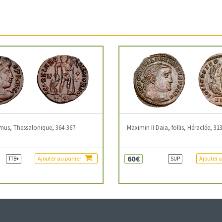
mus, Thessalonique, 364-367
Maximin II Daia, follis, Héraclée, 31
60€
Ajouter au panier
Ajouter 
TTB+
SUP