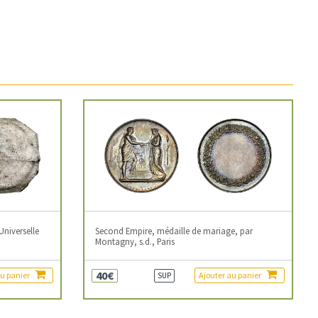
Universelle
Second Empire, médaille de mariage, par
Montagny, s.d., Paris
40€
au panier
Ajouter au panier
SUP