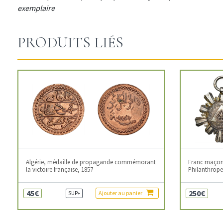
exemplaire
PRODUITS LIÉS
Algérie, médaille de propagande commémorant
Franc maçonn
la victoire française, 1857
Philanthropes
45€
250€
Ajouter au panier
SUP+