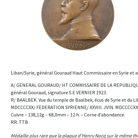
Liban/Syrie, général Gouraud Haut Commissaire en Syrie et au
A/ GENERAL GOURAUD/ HT COMMISSAIRE DE LA REPUBLIQUE 
général Gouraud, signature S.E VERNIER 1923.
R/ BAALBEK. Vue du temple de Baalbek, écus de Syrie et du 
MDCCCCXX/ FEDERATION SYRIENNE/ XXVIII. JVIN. MDCCCCXXI
Cuivre – 138,12g – 68,0mm – 12 h. – Corne d’abondance.
RR. TTB
Médaille plus rare que la plaque d'Henry Nocq sur le même thème