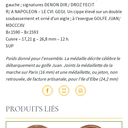
gauche ; signatures DENON DIR./ DROZ FECIT.
R/ A NAPOLEON – LE CVI. GEGt. Un cippe élevé sur un double
soubassement et orné d’un aigle ; à l’exergue GOLFE JUAN/
MDCCCXV.
Br.1590 – Br.1593
Cuivre – 17,21 g – 26,8 mm – 12 h.
SUP
Poids donné pour l'ensemble. La médaille décrite célèbre le
débarquement au golfe Juan. Joints la médaillette de la
marche sur Paris (16 mm) et une médaillette, ou jeton, non
retrouvée, de facture artisanale, pour l'Ile d'Elbe (24,2 mm)
PRODUITS LIÉS