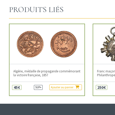
PRODUITS LIÉS
Algérie, médaille de propagande commémorant
Franc maçonn
la victoire française, 1857
Philanthropes
45€
250€
Ajouter au panier
SUP+