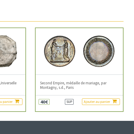
Universelle
Second Empire, médaille de mariage, par
Montagny, s.d., Paris
40€
au panier
Ajouter au panier
SUP