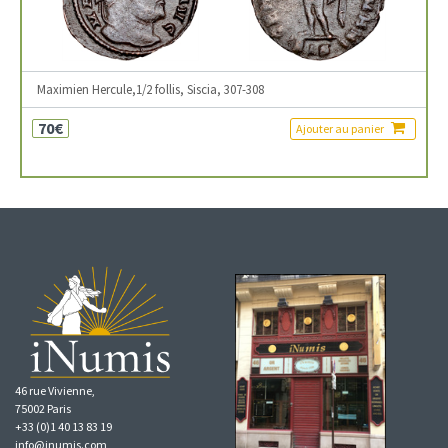
Maximien Hercule,1/2 follis, Siscia, 307-308
70€
Ajouter au panier
46 rue Vivienne,
75002 Paris
+33 (0)1 40 13 83 19
info@inumis.com