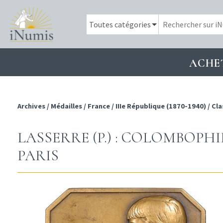
ACHE
Archives
/
Médailles
/
France
/
IIIe République (1870-1940)
/
Cla
LASSERRE (P.) : COLOMBOPHIL
PARIS