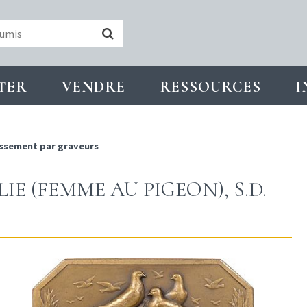
TER
VENDRE
RESSOURCES
I
ssement par graveurs
IE (FEMME AU PIGEON), S.D.