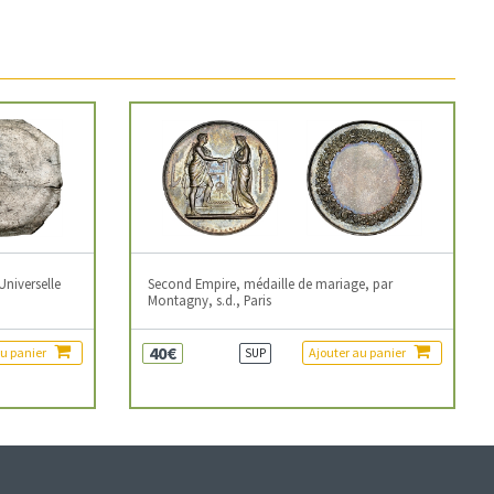
Universelle
Second Empire, médaille de mariage, par
Montagny, s.d., Paris
40€
au panier
Ajouter au panier
SUP