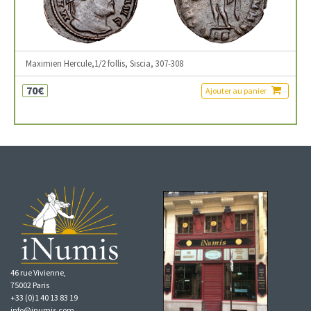
Maximien Hercule,1/2 follis, Siscia, 307-308
70€
Ajouter au panier
46 rue Vivienne,
75002 Paris
+33 (0)1 40 13 83 19
info@inumis.com