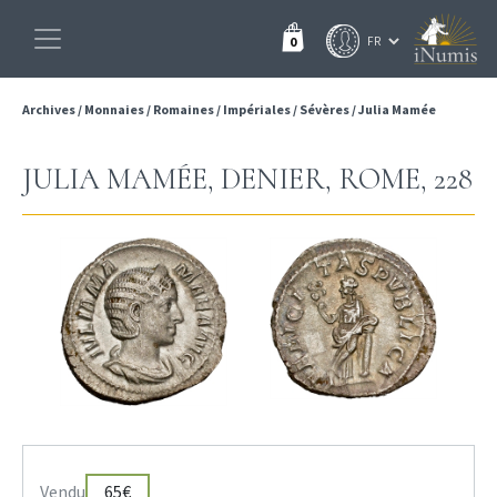
0
Archives
/
Monnaies
/
Romaines
/
Impériales
/
Sévères
/
Julia Mamée
JULIA MAMÉE, DENIER, ROME, 228
Vendu
65€