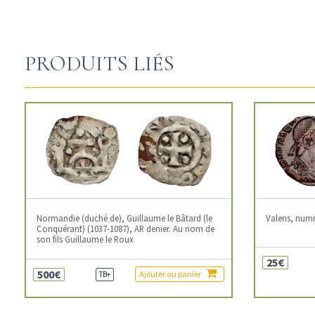
PRODUITS LIÉS
Normandie (duché de), Guillaume le Bâtard (le
Valens, num
Conquérant) (1037-1087), AR denier. Au nom de
son fils Guillaume le Roux
25€
500€
Ajouter au panier
TB+