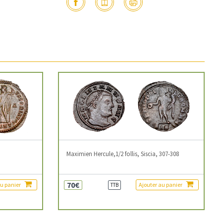
3
Maximien Hercule,1/2 follis, Siscia, 307-308
70€
au panier
Ajouter au panier
TTB