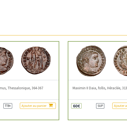
mus, Thessalonique, 364-367
Maximin II Daia, follis, Héraclée, 31
60€
Ajouter au panier
Ajouter 
TTB+
SUP