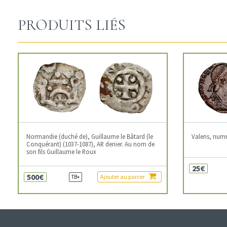
PRODUITS LIÉS
Normandie (duché de), Guillaume le Bâtard (le
Valens, num
Conquérant) (1037-1087), AR denier. Au nom de
son fils Guillaume le Roux
25€
500€
Ajouter au panier
TB+