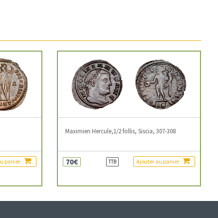
3
Maximien Hercule,1/2 follis, Siscia, 307-308
70€
au panier
Ajouter au panier
TTB