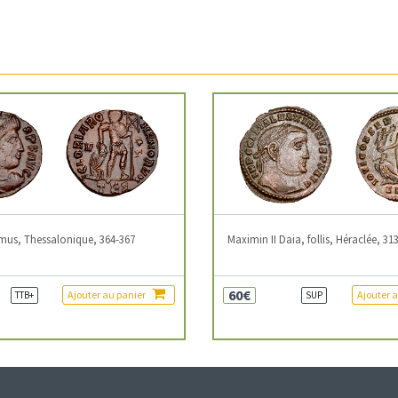
mus, Thessalonique, 364-367
Maximin II Daia, follis, Héraclée, 31
60€
Ajouter au panier
Ajouter 
TTB+
SUP