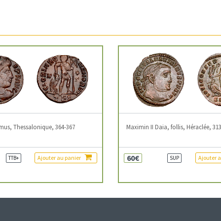
mus, Thessalonique, 364-367
Maximin II Daia, follis, Héraclée, 31
60€
Ajouter au panier
Ajouter 
TTB+
SUP