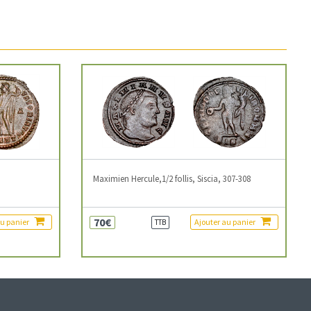
3
Maximien Hercule,1/2 follis, Siscia, 307-308
70€
au panier
Ajouter au panier
TTB