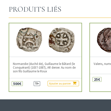
PRODUITS LIÉS
Normandie (duché de), Guillaume le Bâtard (le
Valens, num
Conquérant) (1037-1087), AR denier. Au nom de
son fils Guillaume le Roux
25€
500€
Ajouter au panier
TB+