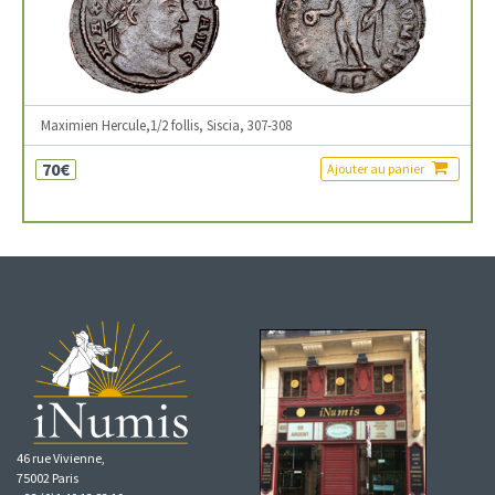
Maximien Hercule,1/2 follis, Siscia, 307-308
70€
Ajouter au panier
46 rue Vivienne,
75002 Paris