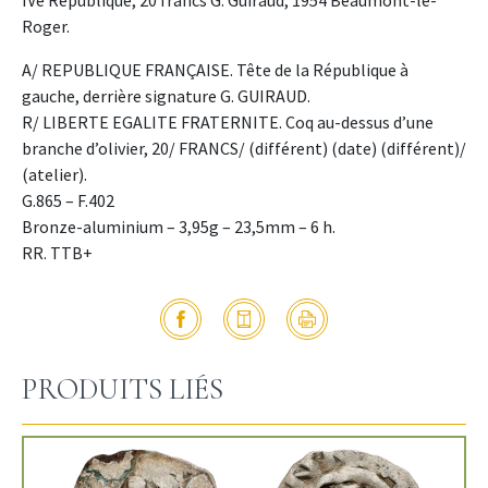
IVe République, 20 francs G. Guiraud, 1954 Beaumont-le-
Roger.
A/ REPUBLIQUE FRANÇAISE. Tête de la République à
gauche, derrière signature G. GUIRAUD.
R/ LIBERTE EGALITE FRATERNITE. Coq au-dessus d’une
branche d’olivier, 20/ FRANCS/ (différent) (date) (différent)/
(atelier).
G.865 – F.402
Bronze-aluminium – 3,95g – 23,5mm – 6 h.
RR. TTB+
PRODUITS LIÉS