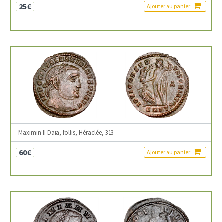
25€
Ajouter au panier
Maximin II Daia, follis, Héraclée, 313
60€
Ajouter au panier