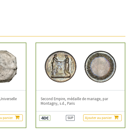
Universelle
Second Empire, médaille de mariage, par
Montagny, s.d., Paris
40€
au panier
Ajouter au panier
SUP