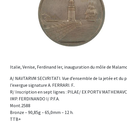
Italie, Venise, Ferdinand Ier, inauguration du môle de Malam
A/ NAVTARVM SECVRITATI. Vue d’ensemble de la jetée et du pha
l’exergue signature A. FERRARI. F..
R/ Inscription en sept lignes : PILAE/ EX PORTV MATHEMAV
IMP. FERDINANDO I/ P.F.A.
Mont.2588
Bronze – 90,85g – 65,0mm – 12 h.
TTB+