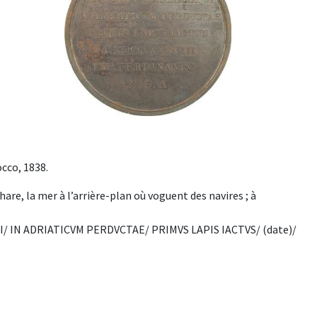
occo, 1838.
re, la mer à l’arrière-plan où voguent des navires ; à
CI/ IN ADRIATICVM PERDVCTAE/ PRIMVS LAPIS IACTVS/ (date)/