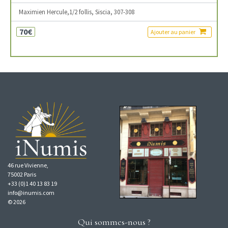
Maximien Hercule,1/2 follis, Siscia, 307-308
70€
Ajouter au panier
46 rue Vivienne,
75002 Paris
+33 (0)1 40 13 83 19
info@inumis.com
© 2026
Qui sommes-nous ?