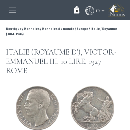
0
Boutique
/
Monnaies
/
Monnaies du monde
/
Europe
/
Italie
/
Royaume
(1861-1946)
ITALIE (ROYAUME D’), VICTOR-
EMMANUEL III, 10 LIRE, 1927
ROME