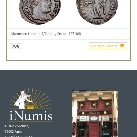
Maximien Hercule,1/2 follis, Siscia, 307-308
70€
Ajouter au panier
46 rue Vivienne,
75002 Paris
+33 (0)1 40 13 83 19