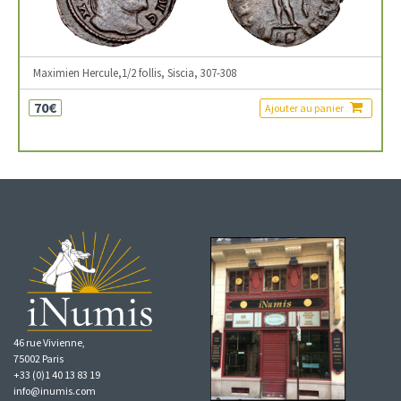
Maximien Hercule,1/2 follis, Siscia, 307-308
70€
Ajouter au panier
46 rue Vivienne,
75002 Paris
+33 (0)1 40 13 83 19
info@inumis.com