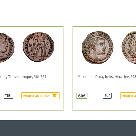
mus, Thessalonique, 364-367
Maximin II Daia, follis, Héraclée, 31
60€
Ajouter au panier
Ajouter 
TTB+
SUP