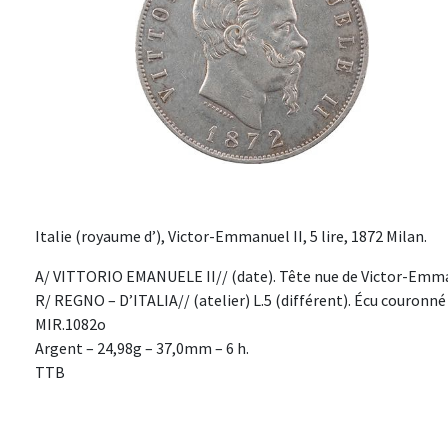
Italie (royaume d’), Victor-Emmanuel II, 5 lire, 1872 Milan.
A/ VITTORIO EMANUELE II// (date). Tête nue de Victor-Emma
R/ REGNO – D’ITALIA// (atelier) L.5 (différent). Écu couronn
MIR.1082o
Argent – 24,98g – 37,0mm – 6 h.
TTB