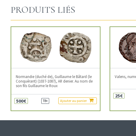
PRODUITS LIÉS
Normandie (duché de), Guillaume le Bâtard (le
Valens, num
Conquérant) (1037-1087), AR denier. Au nom de
son fils Guillaume le Roux
25€
500€
Ajouter au panier
TB+