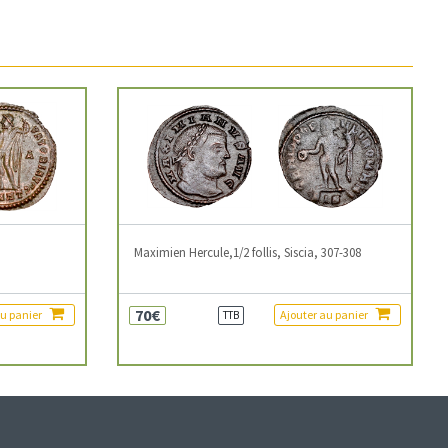
3
Maximien Hercule,1/2 follis, Siscia, 307-308
70€
au panier
Ajouter au panier
TTB