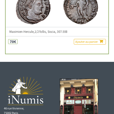
Maximien Hercule,1/2 follis, Siscia, 307-308
70€
Ajouter au panier
46 rue Vivienne,
75002 Paris