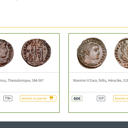
mus, Thessalonique, 364-367
Maximin II Daia, follis, Héraclée, 31
60€
Ajouter au panier
Ajouter 
TTB+
SUP