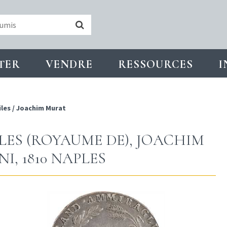
TER
VENDRE
RESSOURCES
I
iles
/
Joachim Murat
ILES (ROYAUME DE), JOACHIM
I, 1810 NAPLES