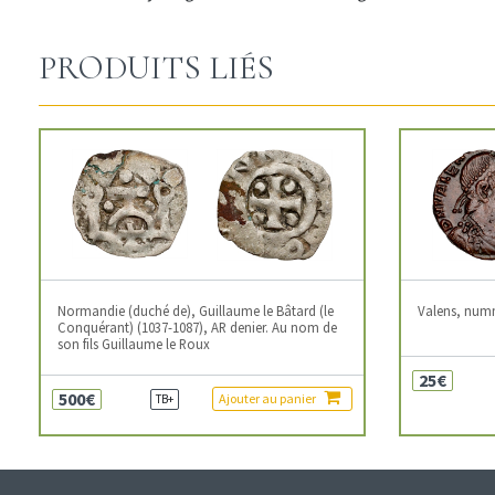
PRODUITS LIÉS
Normandie (duché de), Guillaume le Bâtard (le
Valens, num
Conquérant) (1037-1087), AR denier. Au nom de
son fils Guillaume le Roux
25€
500€
Ajouter au panier
TB+