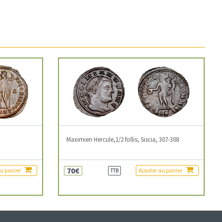
3
Maximien Hercule,1/2 follis, Siscia, 307-308
70€
au panier
Ajouter au panier
TTB