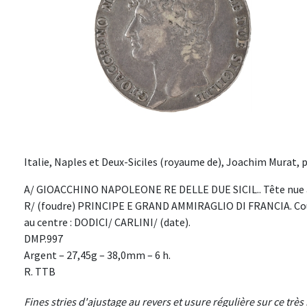
Italie, Naples et Deux-Siciles (royaume de), Joachim Murat, pi
A/ GIOACCHINO NAPOLEONE RE DELLE DUE SICIL.. Tête nue à
R/ (foudre) PRINCIPE E GRAND AMMIRAGLIO DI FRANCIA. Couro
au centre : DODICI/ CARLINI/ (date).
DMP.997
Argent – 27,45g – 38,0mm – 6 h.
R. TTB
Fines stries d'ajustage au revers et usure régulière sur ce trè