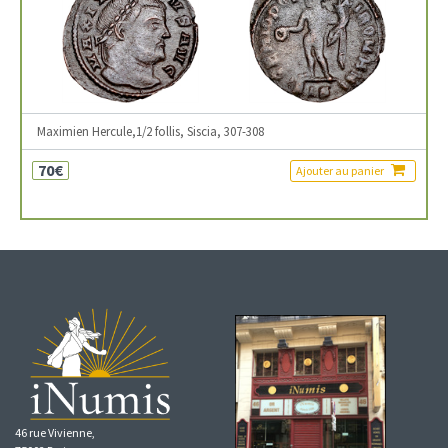
Maximien Hercule,1/2 follis, Siscia, 307-308
70€
Ajouter au panier
46 rue Vivienne,