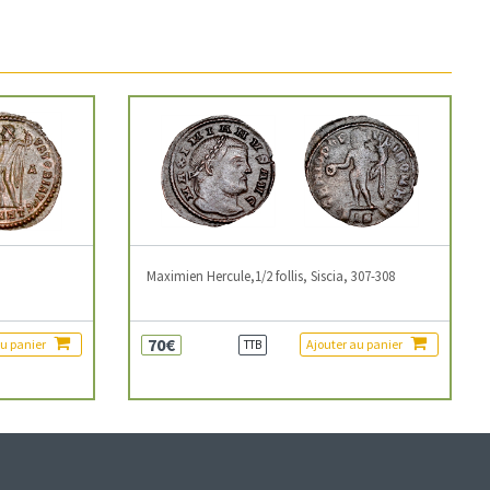
3
Maximien Hercule,1/2 follis, Siscia, 307-308
70€
au panier
Ajouter au panier
TTB