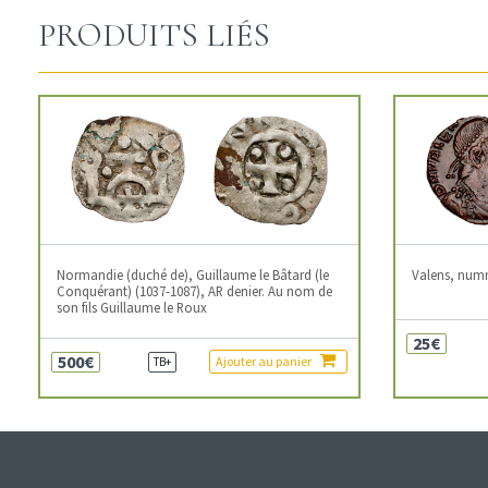
PRODUITS LIÉS
Normandie (duché de), Guillaume le Bâtard (le
Valens, num
Conquérant) (1037-1087), AR denier. Au nom de
son fils Guillaume le Roux
25€
500€
Ajouter au panier
TB+