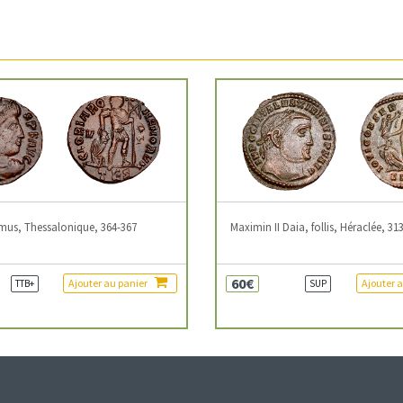
mus, Thessalonique, 364-367
Maximin II Daia, follis, Héraclée, 31
60€
Ajouter au panier
Ajouter 
TTB+
SUP